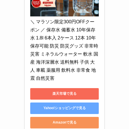
＼ マラソン限定300円OFFクー
ポン ／ 保存水 備蓄水 10年保存
水 1.8l 6本入 2ケース 12本 10年
保存可能 防災 防災グッズ 非常時 
災害 ミネラルウォーター 軟水 国
産 海洋深層水 送料無料 子供 大
人 車載 薬服用 飲料水 非常食 地
震 自然災害
楽天市場で見る
Yahoo!ショッピングで見る
Amazonで見る