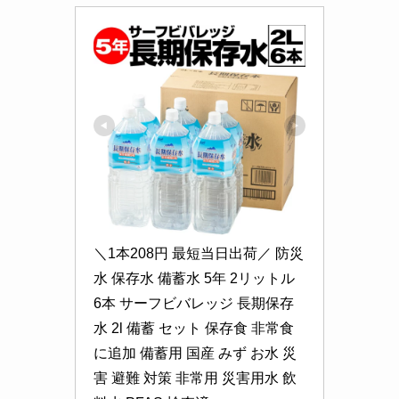
＼1本208円 最短当日出荷／ 防災 
水 保存水 備蓄水 5年 2リットル 
6本 サーフビバレッジ 長期保存
水 2l 備蓄 セット 保存食 非常食 
に追加 備蓄用 国産 みず お水 災
害 避難 対策 非常用 災害用水 飲